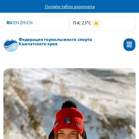
Онлайн-табло аэропорта
RU
EN
ZH-CN
П-К: 23°C
Федерация горнолыжного спорта
Камчатского края