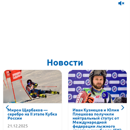
Новости
Мирон Щербаков —
Иван Кузнецов и Юлия
серебро на II этапе Кубка
Плешкова получили
России
нейтральный статус от
Международной
21.12.2025
федерации лыжного
спорта и сноуборда (FIS)