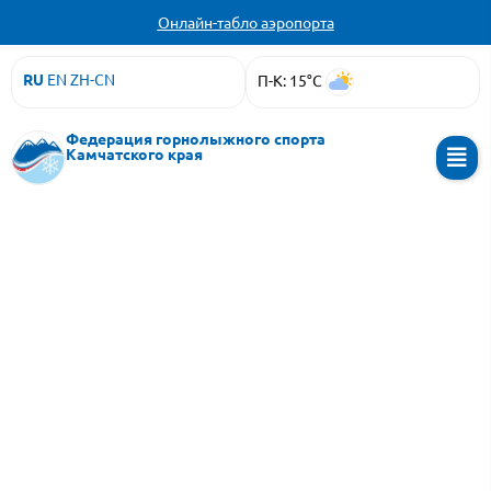
Онлайн-табло аэропорта
RU
EN
ZH-CN
П-К: 15°C
Федерация горнолыжного спорта
Камчатского края