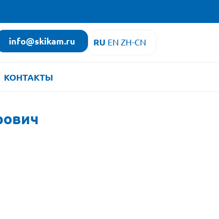
info@skikam.ru
RU
EN
ZH-CN
КОНТАКТЫ
рович