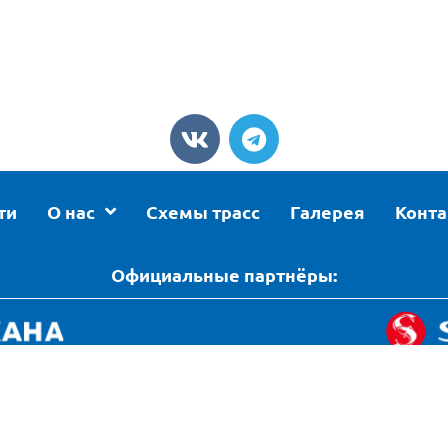
ти
О нас
Схемы трасс
Галерея
Конт
Официальные партнёры:
нциальности