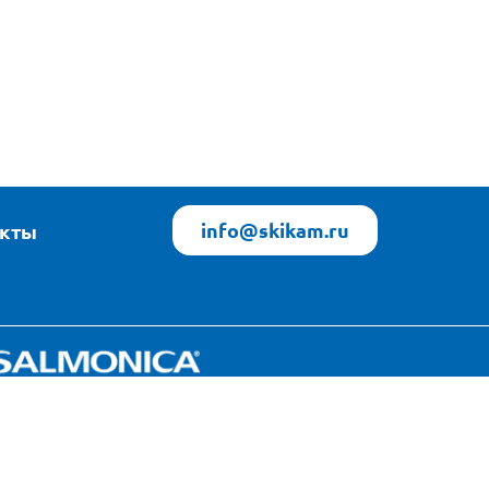
info@skikam.ru
акты
Яндекс Погода
источник данных