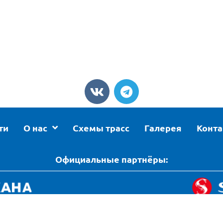
ти
О нас
Схемы трасс
Галерея
Конт
Официальные партнёры:
нциальности