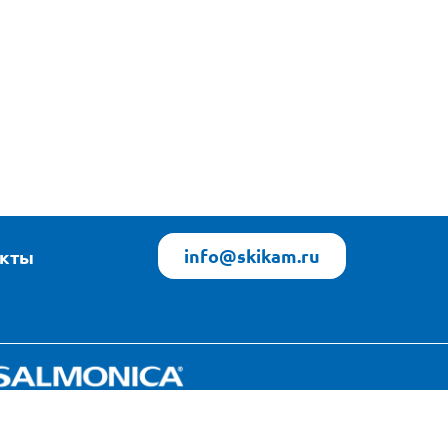
info@skikam.ru
акты
Яндекс Погода