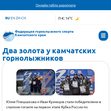
Онлайн-табло аэропорта
RU
EN
ZH-CN
П-К: 16°C
Федерация горнолыжного спорта
Камчатского края
Два золота у камчатских
горнолыжников
Юлия Плешшкова и Иван Кузнецов стали победителями в
слаломе-гиганте на первом этапе Кубка России по