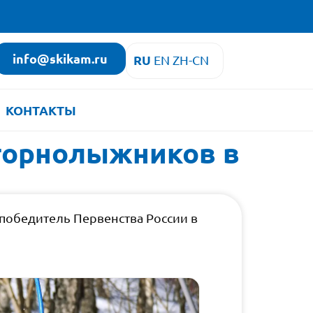
info@skikam.ru
RU
EN
ZH-CN
КОНТАКТЫ
 горнолыжников в
победитель Первенства России в