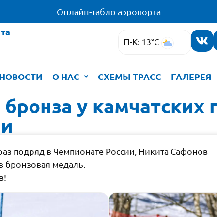
Онлайн-табло аэропорта
та
П-К: 13°C
НОВОСТИ
О НАС
СХЕМЫ ТРАСС
ГАЛЕРЕЯ
и бронза у камчатских
ии
аз подряд в Чемпионате России, Никита Сафонов – 
 бронзовая медаль.
в!