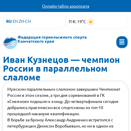
Онлайн-табло аэропорта
RU
EN
ZH-CN
П-К: 19°C
Федерация горнолыжного спорта
Камчатского края
Иван Кузнецов — чемпион
России в параллельном
слаломе
Мужским параллельным слаломом завершаем Чемпионат
России в этом сезоне, а три дня соревнований в ГК
«Снежное» подошли к концу. До четвертьфинала сегодня
добрались практически все спортсмены из топ-10
прошедшей накануне квалификации.
В борьбе за бронзу Александр Андриенко встретился с
петербуржцем Денисом Воробьевым, но ни в одном из