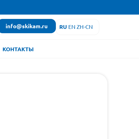
info@skikam.ru
RU
EN
ZH-CN
КОНТАКТЫ