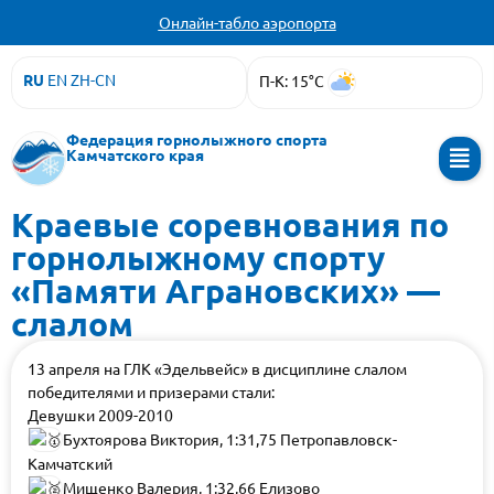
Онлайн-табло аэропорта
RU
EN
ZH-CN
П-К: 15°C
Федерация горнолыжного спорта
Камчатского края
Краевые соревнования по
горнолыжному спорту
«Памяти Аграновских» —
слалом
13 апреля на ГЛК «Эдельвейс» в дисциплине слалом
победителями и призерами стали:
Девушки 2009-2010
Бухтоярова Виктория, 1:31,75 Петропавловск-
Камчатский
Мищенко Валерия, 1:32,66 Елизово