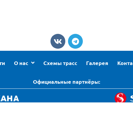
ти
О нас
Схемы трасс
Галерея
Конт
Официальные партнёры:
нциальности