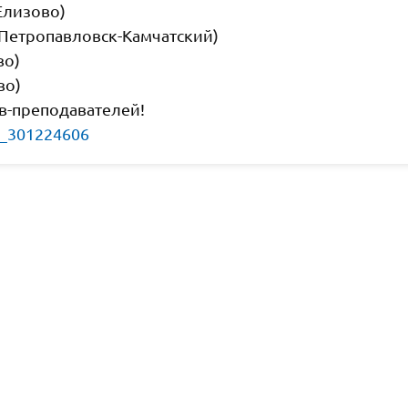
Елизово)
(Петропавловск-Камчатский)
во)
во)
в-преподавателей!
9_301224606