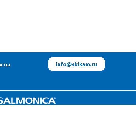
info@skikam.ru
акты
Яндекс Погода
источник данных