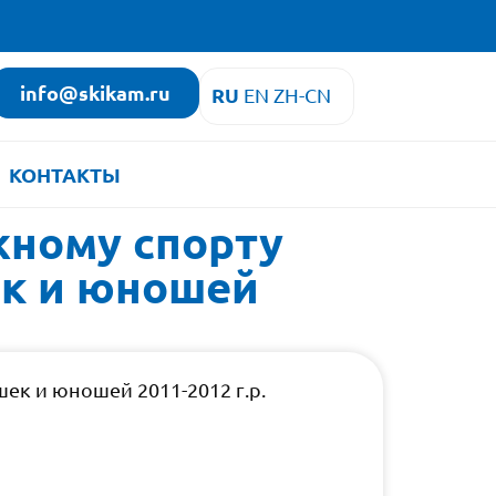
info@skikam.ru
RU
EN
ZH-CN
КОНТАКТЫ
жному спорту
ек и юношей
ек и юношей 2011-2012 г.р.