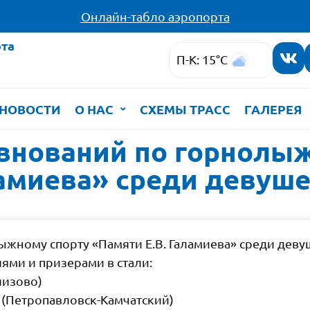
Онлайн-табло аэропорта
та
П-К: 15°C
НОВОСТИ
О НАС
СХЕМЫ ТРАСС
ГАЛЕРЕЯ
внований по горнолы
ламиева» среди девуш
жному спорту «Памяти Е.В. Галамиева» среди девуш
ми и призерами в стали:
лизово)
 (Петропавловск-Камчатский)