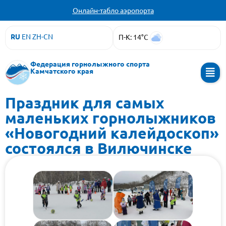
Онлайн-табло аэропорта
RU
EN
ZH-CN
П-К: 14°C
Федерация горнолыжного спорта
Камчатского края
Праздник для самых
маленьких горнолыжников
«Новогодний калейдоскоп»
состоялся в Вилючинске