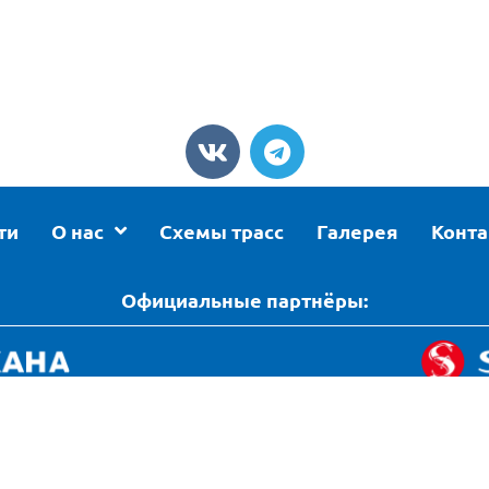
ти
О нас
Схемы трасс
Галерея
Конт
Официальные партнёры:
нциальности