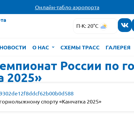
Онлайн-табло аэропорта
та
П-К: 20°C
НОВОСТИ
О НАС
СХЕМЫ ТРАСС
ГАЛЕРЕЯ
емпионат России по 
а 2025»
459302de12f8ddcf62b00b0d588
 горнолыжному спорту «Камчатка 2025»