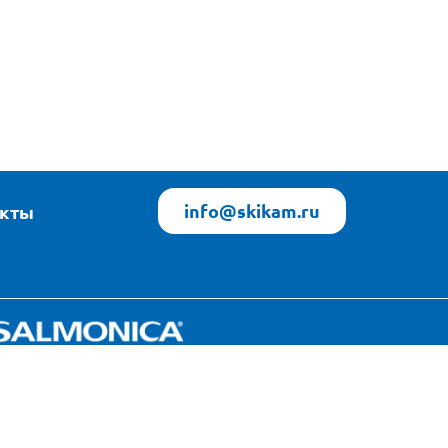
info@skikam.ru
акты
Яндекс Погода
источник данных